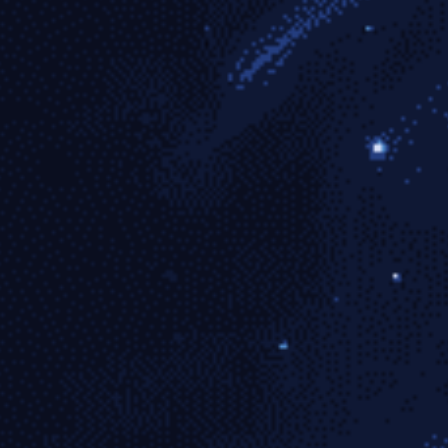
这样的活动也有助于
白，在这里奋斗，不
义，其影响力将延续
同时，这次告别仪式
注到马德里竞技以及
不仅关乎个人，更是
4、未来展望
虽然安东尼·格列兹曼
要找到合适的新星来
挑战，无论最终选择
未来，无论是在哪支
他的每一位观众。同