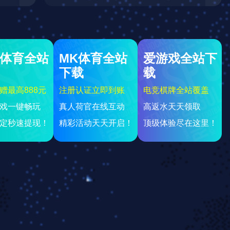
的职业生涯中，格列兹曼
他以出色的进攻能力和战
16年获得欧洲足球先
的前锋，他在比赛中的
韧不拔、永不放弃，对
成就，不仅属于他自
曼深知这一点，在他与