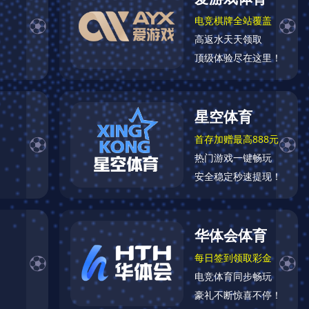
曼举行告别仪式
员安东尼·格列兹曼举
舍。文章将从四个方面
仪式的重要性以及未来
影响力。