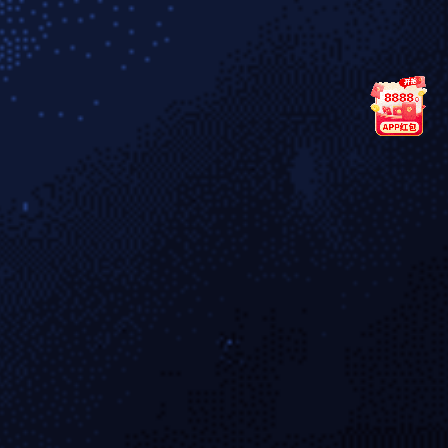
同时我们也期待见证更
列兹曼举行告别仪式的
映出俱乐部文化及其历
人都能铭记这份特殊经
未知旅程中的挑战。正
·格列兹曼能在新的舞