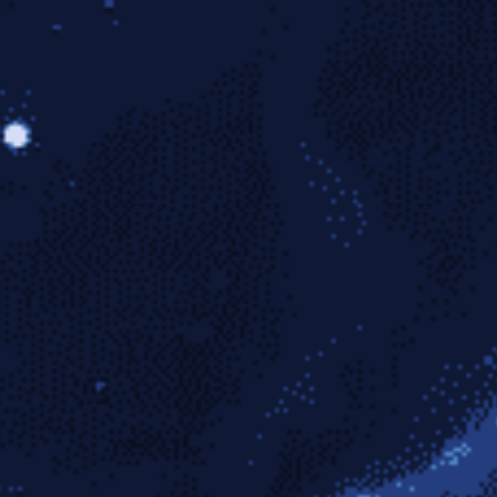
增强团队凝聚力，一方面让现役队员看到前辈如何被铭记；另一
仅是在追求自己的梦想，更是在创造属于整个集体历史的一部分
至今后的岁月中。
还可能吸引媒体的大量关注，有助于提高俱乐部整体形象。随着
其背后的文化，这对于推动俱乐部未来的发展也是一种积极作用
一场关于团体、信念和价值观的大型展示。
即将离开马德里竞技，但这并不意味着结束，而是新的开始。对
填补空缺，以继续保持竞争力。而对于格列兹曼本人而言，他也
何去何从，都值得期待。
球队效力，格列兹曼都将继续发挥自己的才华，我们相信他会继
时，这段经历也将成为他人生旅途中宝贵的一部分，对其个人发